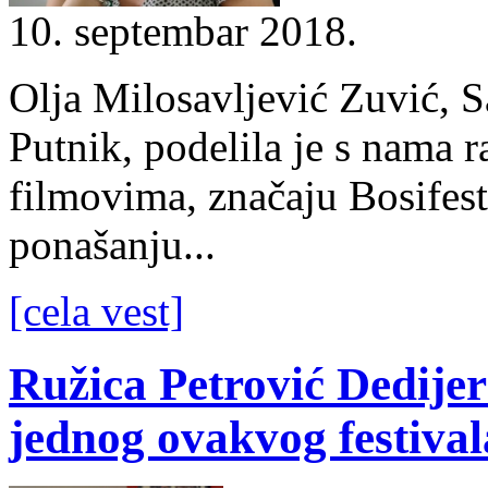
10. septembar 2018.
Olja Milosavljević Zuvić, S
Putnik, podelila je s nama 
filmovima, značaju Bosifes
ponašanju...
[cela vest]
Ružica Petrović Dedije
jednog ovakvog festival