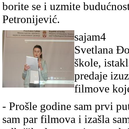
borite se i uzmite budućnost
Petronijević.
sajam4
Svetlana Đo
škole, istak
predaje izu
filmove ko
- Prošle godine sam prvi p
sam par filmova i izašla sa