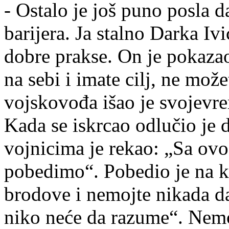
- Ostalo je još puno posla 
barijera. Ja stalno Darka I
dobre prakse. On je pokazao
na sebi i imate cilj, ne može
vojskovođa išao je svojevre
Kada se iskrcao odlučio je 
vojnicima je rekao: „Sa ov
pobedimo“. Pobedio je na kra
brodove i nemojte nikada d
niko neće da razume“. Nemo