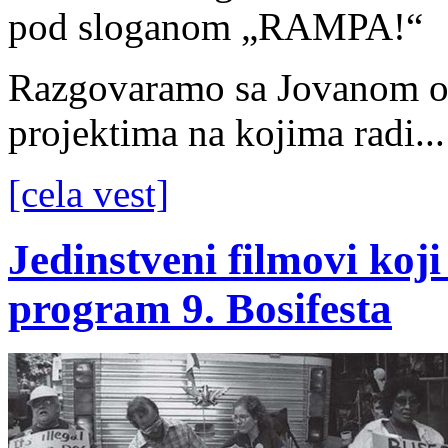
pod sloganom „RAMPA!“
Razgovaramo sa Jovanom o 
projektima na kojima radi...
[cela vest]
Jedinstveni filmovi koji
program 9. Bosifesta