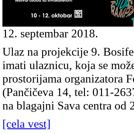
12. septembar 2018.
Ulaz na projekcije 9. Bosife
imati ulaznicu, koja se mož
prostorijama organizatora F
(Pančičeva 14, tel: 011-263
na blagajni Sava centra od 
[cela vest]