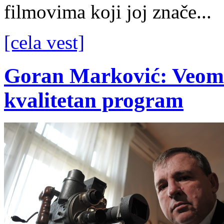
filmovima koji joj znače...
[cela vest]
Goran Marković: Veoma
kvalitetan program