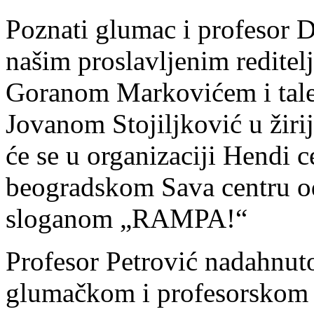
Poznati glumac i profesor D
našim proslavljenim reditel
Goranom Markovićem i ta
Jovanom Stojiljković u žirij
će se u organizaciji Hendi 
beogradskom Sava centru od
sloganom „RAMPA!“
Profesor Petrović nadahnuto
glumačkom i profesorskom p