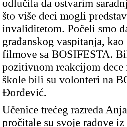
odlučila da ostvarim sarad
što više deci mogli predsta
invaliditetom. Počeli smo d
građanskog vaspitanja, kao
filmove sa BOSIFESTA. Bil
pozitivnom reakcijom dece 
škole bili su volonteri na
Đorđević.
Učenice trećeg razreda Anja
pročitale su svoje radove i