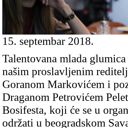
15. septembar 2018.
Talentovana mlada glumica J
našim proslavljenim reditel
Goranom Markovićem i poz
Draganom Petrovićem Peleto
Bosifesta, koji će se u org
održati u beogradskom Sava