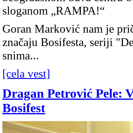
sloganom „RAMPA!“
Goran Marković nam je pri
značaju Bosifesta, seriji "D
snima...
[cela vest]
Dragan Petrović Pele: V
Bosifest