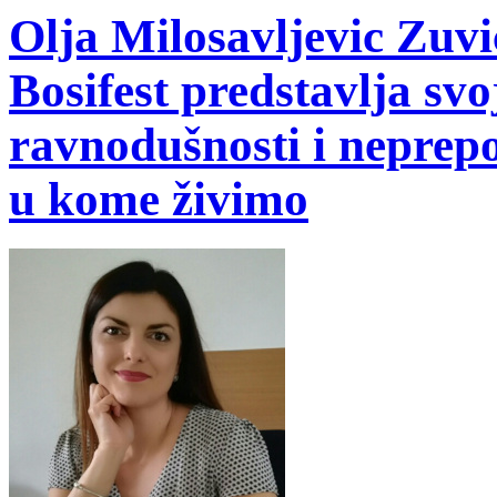
Olja Milosavljevic Zuvi
Bosifest predstavlja svo
ravnodušnosti i neprep
u kome živimo