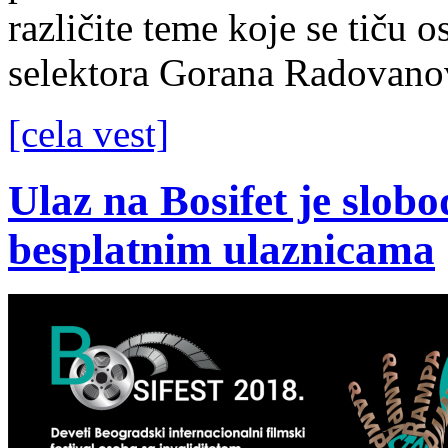
različite teme koje se tiču 
selektora Gorana Radovanov
[cela vest]
Ulaz na Bosifet je slobo
besplatnim ulaznicama