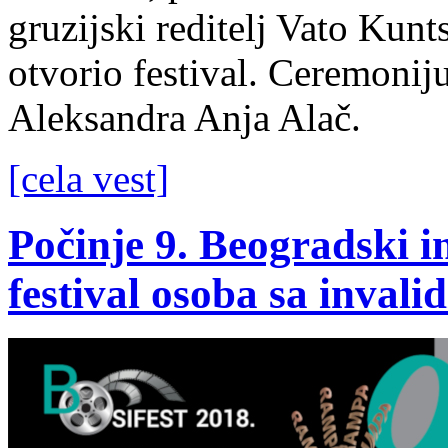
gruzijski reditelj Vato Kunts
otvorio festival. Ceremonij
Aleksandra Anja Alač.
[cela vest]
Počinje 9. Beogradski i
festival osoba sa invali