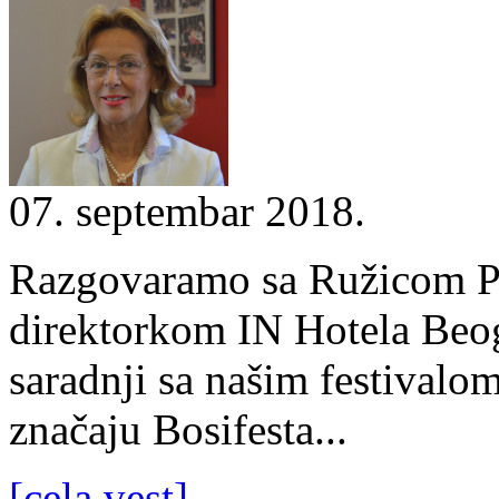
07. septembar 2018.
Razgovaramo sa Ružicom Pe
direktorkom IN Hotela Beog
saradnji sa našim festival
značaju Bosifesta...
[cela vest]