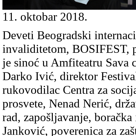
11. oktobar 2018.
Deveti Beogradski internaci
invaliditetom, BOSIFEST, 
je sinoć u Amfiteatru Sava c
Darko Ivić, direktor Festiv
rukovodilac Centra za socij
prosvete, Nenad Nerić, drža
rad, zapošljavanje, boračka 
Janković, poverenica za zaš