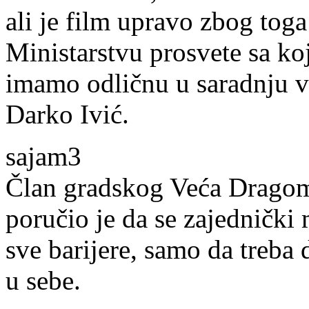
ali je film upravo zbog toga
Ministarstvu prosvete sa k
imamo odličnu u saradnju ve
Darko Ivić.
sajam3
Član gradskog Veća Dragomi
poručio je da se zajednički
sve barijere, samo da treba
u sebe.