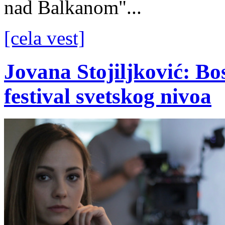
nad Balkanom"...
[cela vest]
Jovana Stojiljković: Bos
festival svetskog nivoa