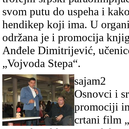
svom putu do uspeha i kako 
hendikep koji ima. U organ
održana je i promocija knji
Anđele Dimitrijević, učenic
„Vojvoda Stepa“.
sajam2
Osnovci i sr
promociji im
crtani film