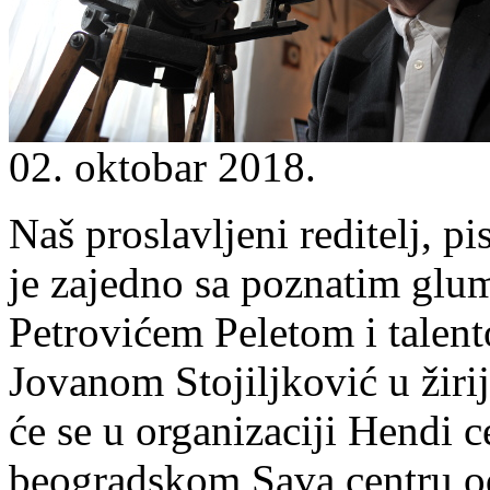
02. oktobar 2018.
Naš proslavljeni reditelj, p
je zajedno sa poznatim gl
Petrovićem Peletom i tal
Jovanom Stojiljković u žirij
će se u organizaciji Hendi 
beogradskom Sava centru od