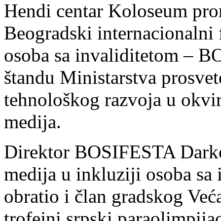
Hendi centar Koloseum pro
Beogradski internacionalni 
osoba sa invaliditetom – 
štandu Ministarstva prosvet
tehnološkog razvoja u okvir
medija.
Direktor BOSIFESTA Darko 
medija u inkluziji osoba sa 
obratio i član gradskog Već
trofejni srpski paraolimpij