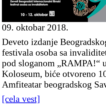
09. oktobar 2018.
Deveto izdanje Beogradskog
festivala osoba sa invalidit
pod sloganom „RAMPA!“ u o
Koloseum, biće otvoreno 10
Amfiteatar beogradskog Sav
[cela vest]