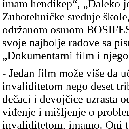
imam hendikep“, „Daleko je
Zubotehničke srednje škole,
održanom osmom BOSIFESTU
svoje najbolje radove sa p
„Dokumentarni film i njego
- Jedan film može više da uč
invaliditetom nego deset tr
dečaci i devojčice uzrasta o
viđenje i mišljenje o probl
invaliditetom, imamo. Oni t